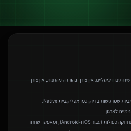
המודרנית לספק שירותים דיגיטליים. אין צורך בהורדה מהחנות, אין צורך
המעבר לאפליקציות ווב חוסך לארגונים עלויות פיתוח ותחזוקה כפולות (עבור iOS ו-Android), ומאפשר שחרור