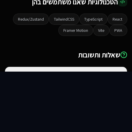
הטכנולוגיות שאנו משתמשים בהן
Redux/Zustand
TailwindCSS
TypeScript
React
Framer Motion
Vite
PWA
שאלות ותשובות
מה ההבדל בין אתר לאפליקציית ווב?
סוכני AI
שירותים
שירות
צור קשר
האם זה עובד באייפון ואנדרואיד?