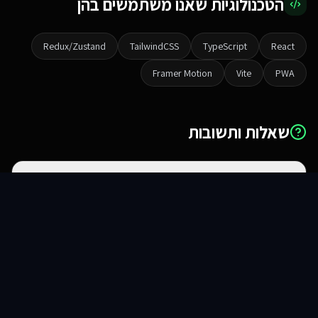
הטכנולוגיות שאנו משתמשים בהן
Redux/Zustand
TailwindCSS
TypeScript
React
Framer Motion
Vite
PWA
שאלות ותשובות
מה ההבדל בין אתר לאפליקציית ווב?
סוכני AI
שירותים
שירות
צור קשר
האם זה עובד באייפון ואנדרואיד?