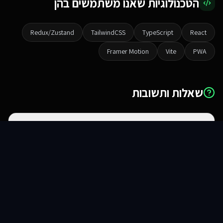
הטכנולוגיות שאנו משתמשים בהן
Redux/Zustand
TailwindCSS
TypeScript
React
אנחנו משתמשים בעוגיות 🍪
Framer Motion
Vite
PWA
אנו משתמשים בעוגיות כדי לשפר את חווית הגלישה שלך.
מדיניות פרטיות
הגדרות
שאלות ותשובות
דחה
מה ההבדל בין אתר לאפליקציית ווב?
אישור הכל
סוכני AI
שירותים
שירות
צור קשר
האם זה עובד באייפון ואנדרואיד?