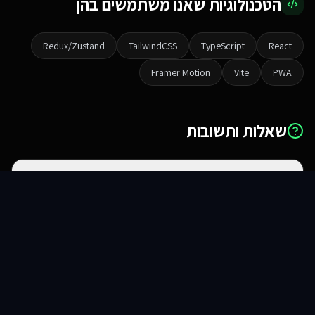
הטכנולוגיות שאנו משתמשים בהן
Redux/Zustand
TailwindCSS
TypeScript
React
Framer Motion
Vite
PWA
שאלות ותשובות
מה ההבדל בין אתר לאפליקציית ווב?
סוכני AI
שירותים
שירות
צור קשר
האם זה עובד באייפון ואנדרואיד?