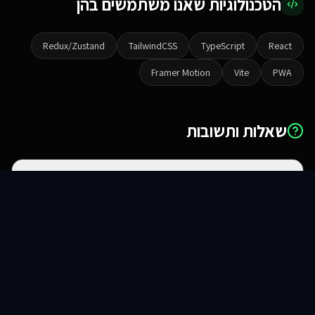
הטכנולוגיות שאנו משתמשים בהן
Redux/Zustand
TailwindCSS
TypeScript
React
Framer Motion
Vite
PWA
שאלות ותשובות
מה ההבדל בין אתר לאפליקציית ווב?
סוכני AI
שירותים
שירות
צור קשר
האם זה עובד באייפון ואנדרואיד?