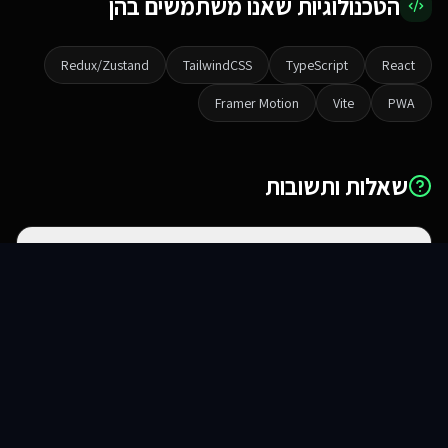
הטכנולוגיות שאנו משתמשים בהן
Redux/Zustand
TailwindCSS
TypeScript
React
Framer Motion
Vite
PWA
שאלות ותשובות
מה ההבדל בין אתר לאפליקציית ווב?
סוכני AI
שירותים
שירות
צור קשר
האם זה עובד באייפון ואנדרואיד?