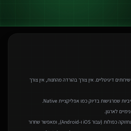
המודרנית לספק שירותים דיגיטליים. אין צורך בהורדה מהחנות, אין צורך
המעבר לאפליקציות ווב חוסך לארגונים עלויות פיתוח ותחזוקה כפולות (עבור iOS ו-Android), ומאפשר שחרור