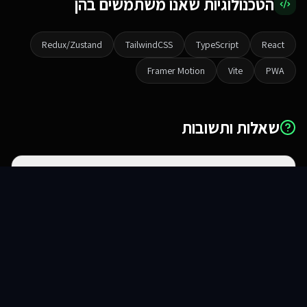
הטכנולוגיות שאנו משתמשים בהן
Redux/Zustand
TailwindCSS
TypeScript
React
Framer Motion
Vite
PWA
שאלות ותשובות
מה ההבדל בין אתר לאפליקציית ווב?
סוכני AI
שירותים
שירות
צור קשר
האם זה עובד באייפון ואנדרואיד?