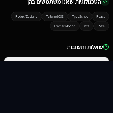
הטכנולוגיות שאנו משתמשים בהן
Redux/Zustand
TailwindCSS
TypeScript
React
Framer Motion
Vite
PWA
שאלות ותשובות
מה ההבדל בין אתר לאפליקציית ווב?
סוכני AI
שירותים
שירות
צור קשר
האם זה עובד באייפון ואנדרואיד?