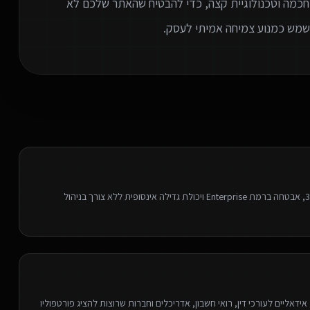
חכמה וטכנולוגיית קצה, כדי להבטיח שהאתר שלכם לא
וישמש כמנוע צמיחה אמיתי לעסק.
בניית אתרים מתקדמים על תשתית ענן עצמאית - פיתוח מהיר פי 3, אבטחה ברמת Enterprise ויכולת גדילה אינסופית ללא צורך בניהול
דאליים לעורכי דין, רואי חשבון, אדריכלים וחברות שרוצות להציג פורטפוליו