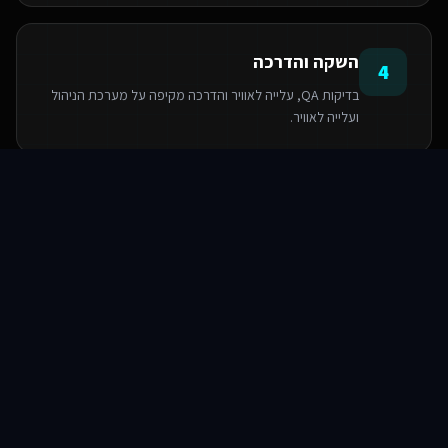
השקה והדרכה
4
בדיקות QA, עלייה לאוויר והדרכה מקיפה על מערכת הניהול
ועלייה לאוויר.
סוכני AI
שירותים
שירות
צור קשר
הטכנולוגיות שאנו משתמשים בהן
PostgreSQL
Next.js
React
Base44
Serverless Functions
TypeScript
TailwindCSS
Supabase SDK
שאלות ותשובות