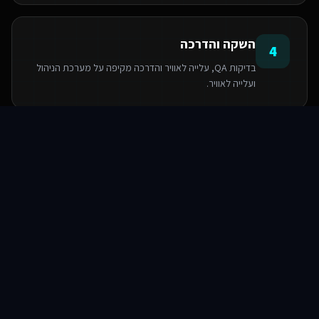
השקה והדרכה
4
בדיקות QA, עלייה לאוויר והדרכה מקיפה על מערכת הניהול
ועלייה לאוויר.
סוכני AI
שירותים
שירות
צור קשר
הטכנולוגיות שאנו משתמשים בהן
PostgreSQL
Next.js
React
Base44
Serverless Functions
TypeScript
TailwindCSS
Supabase SDK
שאלות ותשובות