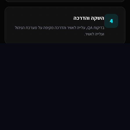
השקה והדרכה
4
בדיקות QA, עלייה לאוויר והדרכה מקיפה על מערכת הניהול
ועלייה לאוויר.
סוכני AI
שירותים
שירות
צור קשר
הטכנולוגיות שאנו משתמשים בהן
PostgreSQL
Next.js
React
Base44
Serverless Functions
TypeScript
TailwindCSS
Supabase SDK
שאלות ותשובות