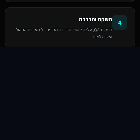
השקה והדרכה
4
בדיקות QA, עלייה לאוויר והדרכה מקיפה על מערכת הניהול
ועלייה לאוויר.
סוכני AI
שירותים
שירות
צור קשר
הטכנולוגיות שאנו משתמשים בהן
PostgreSQL
Next.js
React
Base44
Serverless Functions
TypeScript
TailwindCSS
Supabase SDK
שאלות ותשובות