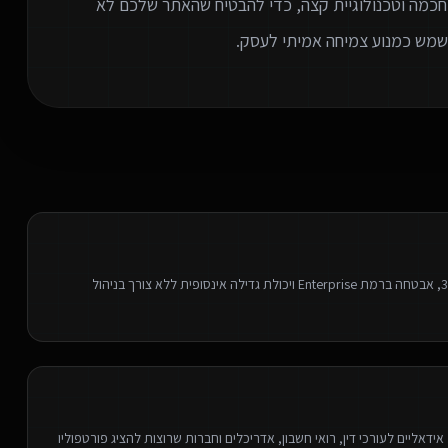
חכמה וטכנולוגיית קצה, כדי להבטיח שהאתר שלכם לא
וישמש כמנוע צמיחה אמיתי לעסק.
בניית אתרים מתקדמים על תשתית ענן עצמאית - פיתוח מהיר פי 3, אבטחה ברמת Enterprise ויכולת גדילה אינסופית ללא צורך בניהול
דאליים לעורכי דין, רואי חשבון, אדריכלים וחברות שרוצות להציג פורטפוליו