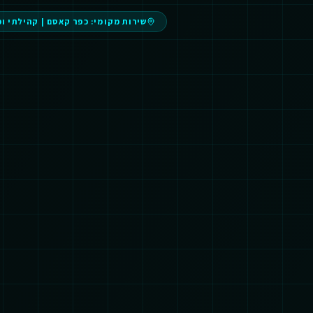
שירות מקומי:
כפר קאסם
|
קהילתי ו