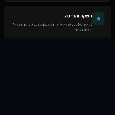
אנו משתמשים בעוגיות כדי לשפר את חווית הגלישה שלך.
מדיניות פרטיות
השקה והדרכה
4
הגדרות
בדיקות QA, עלייה לאוויר והדרכה מקיפה על מערכת הניהול
ועלייה לאוויר.
דחה
אישור הכל
סוכני AI
שירותים
שירות
צור קשר
הטכנולוגיות שאנו משתמשים בהן
PostgreSQL
Next.js
React
Base44
Serverless Functions
TypeScript
TailwindCSS
Supabase SDK
שאלות ותשובות