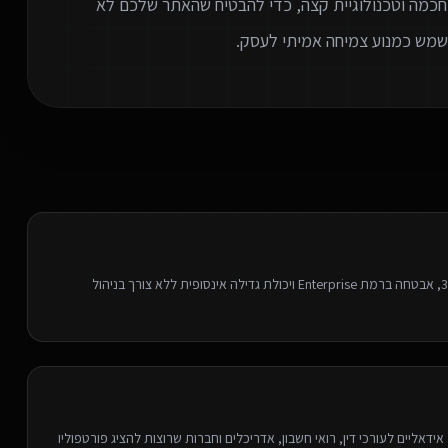
חכמה וטכנולוגיית קצה, כדי להבטיח שהאתר שלכם לא
וישמש כמנוע צמיחה אמיתי לעסק.
בניית אתרים מתקדמים על תשתית ענן עצמאית - פיתוח מהיר פי 3, אבטחה ברמת Enterprise ויכולת גדילה אינסופית ללא צורך בניהול
דאליים לעורכי דין, רואי חשבון, אדריכלים וחברות שרוצות להציג פורטפוליו