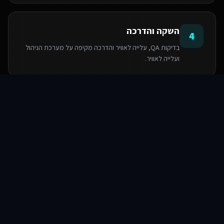
השקה והדרכה
4
בדיקות QA, עלייה לאוויר והדרכה מקיפה על מערכת הניהול
ועלייה לאוויר.
סוכני AI
שירותים
שירות
צור קשר
הטכנולוגיות שאנו משתמשים בהן
PostgreSQL
Next.js
React
Base44
Serverless Functions
TypeScript
TailwindCSS
Supabase SDK
שאלות ותשובות