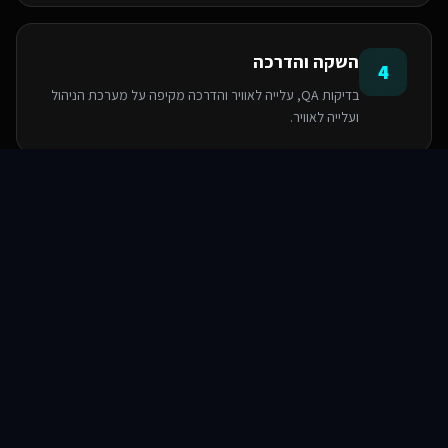
השקה והדרכה
4
בדיקות QA, עלייה לאוויר והדרכה מקיפה על מערכת הניהול
ועלייה לאוויר.
סוכני AI
שירותים
שירות
צור קשר
הטכנולוגיות שאנו משתמשים בהן
PostgreSQL
Next.js
React
Base44
Serverless Functions
TypeScript
TailwindCSS
Supabase SDK
שאלות ותשובות