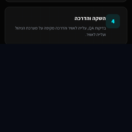
השקה והדרכה
4
בדיקות QA, עלייה לאוויר והדרכה מקיפה על מערכת הניהול
ועלייה לאוויר.
סוכני AI
שירותים
שירות
צור קשר
הטכנולוגיות שאנו משתמשים בהן
PostgreSQL
Next.js
React
Base44
Serverless Functions
TypeScript
TailwindCSS
Supabase SDK
שאלות ותשובות