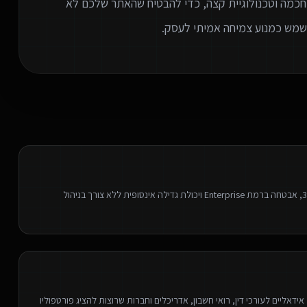
חכמה וטכנולוגיית קצה, כדי להבטיח שהאתר שלכם לא
וישמש כמנוע צמיחה אמיתי לעסק.
בניית אתרים מתקדמים על תשתית ענן עצמאית - פיתוח מהיר פי 3, אבטחה ברמת Enterprise ויכולת גדילה אינסופית ללא צורך בניהול
דאליים לעורכי דין, רואי חשבון, אדריכלים וחברות שרוצות להציג פורטפוליו