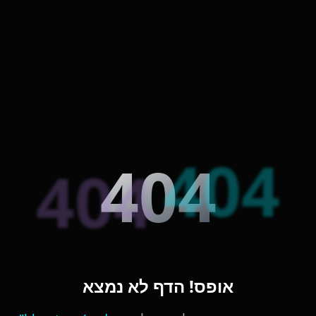
404
404
404
אופס! הדף לא נמצא