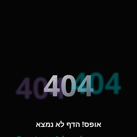
404
404
404
אופס! הדף לא נמצא