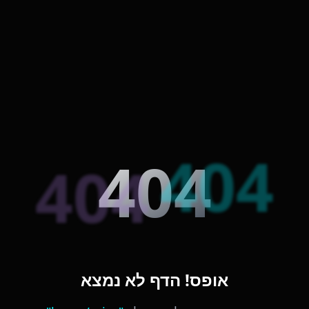
404
404
404
אופס! הדף לא נמצא