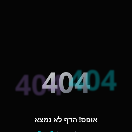
404
404
404
אופס! הדף לא נמצא