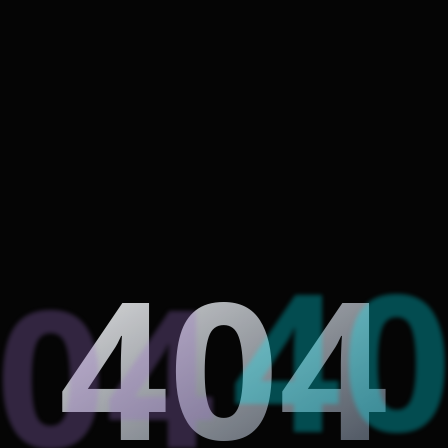
4
404
04